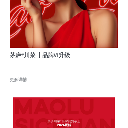
茅庐®川菜 丨品牌VI升级
更多详情